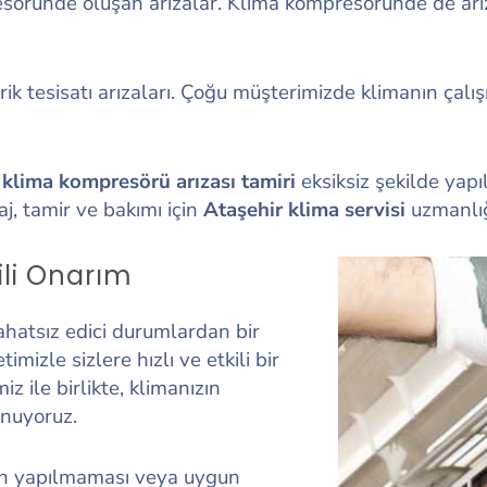
mpresöründe oluşan arızalar. Klima kompresöründe de a
ektrik tesisatı arızaları. Çoğu müşterimizde klimanın ça
n
klima kompresörü arızası tamiri
eksiksiz şekilde yapı
aj, tamir ve bakımı için
Ataşehir klima servisi
uzmanlığı
ili Onarım
ahatsız edici durumlardan bir
imizle sizlere hızlı ve etkili bir
 ile birlikte, klimanızın
unuyoruz.
mın yapılmaması veya uygun