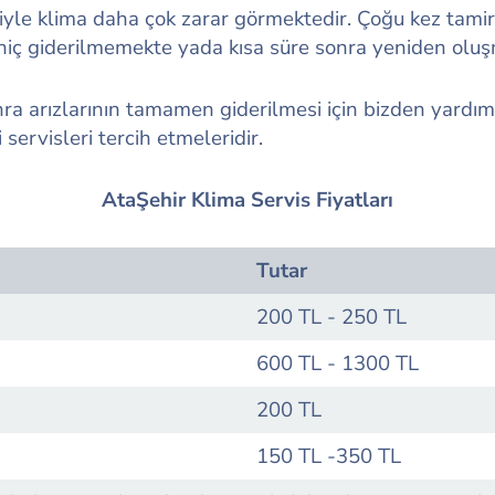
iyle klima daha çok zarar görmektedir. Çoğu kez tami
hiç giderilmemekte yada kısa süre sonra yeniden oluş
nra arızlarının tamamen giderilmesi için bizden yardım
 servisleri tercih etmeleridir.
AtaŞehir Klima Servis Fiyatları
Tutar
200 TL - 250 TL
600 TL - 1300 TL
200 TL
150 TL -350 TL