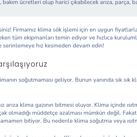
a, bakım ücretleri olup harici çıkabilecek arıza, parça, 
siniz! Firmamız klima sök işlemi için en uygun fiyatl
ken tüm ekipmanları temin ediyor ve hızlıca kurulumla
zle serinlemeye hız kesmeden devam edin!
arşılaşıyoruz
 klimanın soğutmaması geliyor. Bunun yanında sık sık k
mız arıza klima gazının bitmesi oluyor. Klima içinde ısı
açak olmadığı müddetçe azalması mümkün değil. Fakat
 tamamen bitiyor. Bu nedenle klima soğutma veya ısı