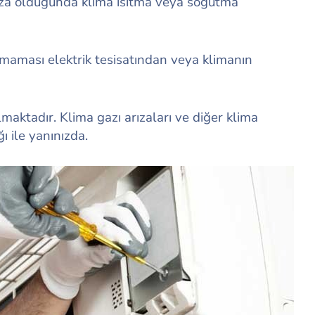
rıza olduğunda klima ısıtma veya soğutma
lışmaması elektrik tesisatından veya klimanın
lmaktadır. Klima gazı arızaları ve diğer klima
 ile yanınızda.