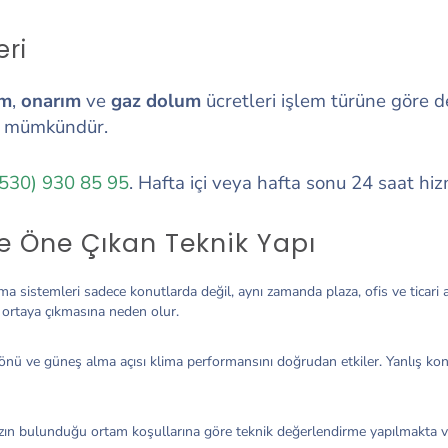
eri
ım
,
onarım
ve
gaz dolum
ücretleri işlem türüne göre d
ak mümkündür.
(530) 930 85 95
. Hafta içi veya hafta sonu 24 saat hi
e Öne Çıkan Teknik Yapı
ima sistemleri sadece konutlarda değil, aynı zamanda plaza, ofis ve ticari
 ortaya çıkmasına neden olur.
yönü ve güneş alma açısı klima performansını doğrudan etkiler. Yanlış ko
hazın bulunduğu ortam koşullarına göre teknik değerlendirme yapılmakta 