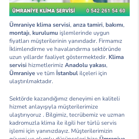
Ümraniye klima servisi
,
arıza tamiri
,
bakımı
,
montajı
,
kurulumu
işlemlerinde uygun
fiyatları müşterilerinin yanındadır. Firmamız
İklimlendirme ve havalandırma sektöründe
uzun yıllardır faaliyet göstermektedir.
Klima
servisi
hizmetlerimiz
Anadolu yakası
,
Ümraniye
ve tüm
İstanbul
ilçeleri için
ulaştırılmaktadır.
Sektörde kazandığımız deneyimi en kaliteli
hizmet anlayışıyla müşterilerimize
ulaştırıyoruz . Bilgimiz, tecrübemiz ve uzman
kadromuzla klima ile ilgili her türlü servis
işlemi için yanınızdayız. Müşterilerimizin
güveni ve olumlu düşünceleri bize
Ümraniye