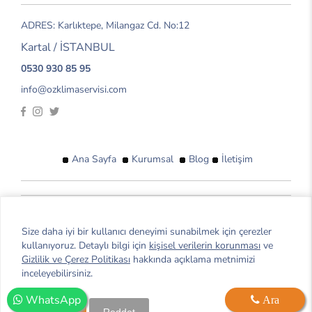
ADRES: Karlıktepe, Milangaz Cd. No:12
Kartal / İSTANBUL
0530 930 85 95
info@ozklimaservisi.com
Ana Sayfa
Kurumsal
Blog
İletişim
© 2026 Öz Klima Servisi. Tüm hakları saklıdır.
Size daha iyi bir kullanıcı deneyimi sunabilmek için çerezler
Anadolu Yakası Kombi servisi ihtiyacınızı
Öz Kombi Servisi
kullanıyoruz. Detaylı bilgi için
kişisel verilerin korunması
ve
firmamızdan 7/24 uygun fiyatlı servis hizmeti alabilirsiniz
Gizlilik ve Çerez Politikası
hakkında açıklama metnimizi
inceleyebilirsiniz.
WhatsApp
Ara